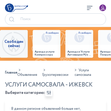
БИРЖА СНГ
Свободен
сейчас
Аренда услуги
Аренда и Услуги
Аренда
Компрессора
Автовышки М/о г.
Погрузч
Домодедово
26,28,32 место
Услуги
Главная
Объявления
Грузоперевозки
самосвала
УСЛУГИ САМОСВАЛА - ИЖЕВСК
Выберите категорию:
В данном регионе объявлений больше нет,