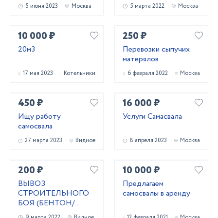
5 июня 2023
Москва
5 марта 2022
Москва
10 000 ₽
250 ₽
20м3
Перевозки сыпучих
матерялов
17 мая 2023
Котельники
6 февраля 2022
Москва
450 ₽
16 000 ₽
Ищу работу
Услуги Самасвала
самосвала
27 марта 2023
Видное
8 апреля 2023
Москва
200 ₽
10 000 ₽
ВЫВОЗ
Предлагаем
СТРОИТЕЛЬНОГО
самосвалы в аренду
БОЯ (БЕНТОН/
КИРПИЧ/СКОЛ)
9 марта 2022
Видное
12 февраля 2021
Москва