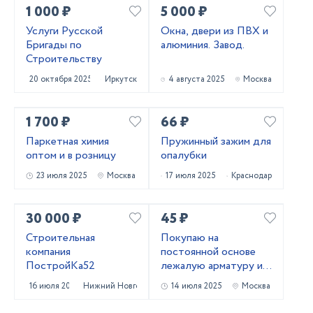
1 000 ₽
5 000 ₽
Услуги Русской
Окна, двери из ПВХ и
Бригады по
алюминия. Завод.
Строительству
20 октября 2025
Иркутск
4 августа 2025
Москва
1 700 ₽
66 ₽
Паркетная химия
Пружинный зажим для
оптом и в розницу
опалубки
23 июля 2025
Москва
17 июля 2025
Краснодар
30 000 ₽
45 ₽
Строительная
Покупаю на
компания
постоянной основе
ПостройКа52
лежалую арматуру и
металлопрокат!
16 июля 2025
Нижний Новгород
14 июля 2025
Москва
Самовывоз