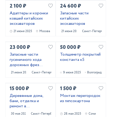
2 100 ₽
24 600 ₽
Адаптеры и коронки
Запасные части
ковшей китайских
китайских
экскаваторов
экскаваторов
21 июня 2025
Москва
21 июня 2025
Санкт-Петербург
23 000 ₽
50 000 ₽
Запасные части
Толщиметр покрытий
гусеничного хода
константа к5
дорожных фрез
Caterpillar PM620
21 июня 2025
Санкт-Петербург
9 июня 2025
Волгоград
15 000 ₽
1 500 ₽
Деревянные дома,
Монтаж перегородок
бани, отделка и
из гипсокартона
ремонт в
Приозерском и
30 мая 2025
Санкт-Петербург
28 мая 2025
Сочи
Выборгском районах