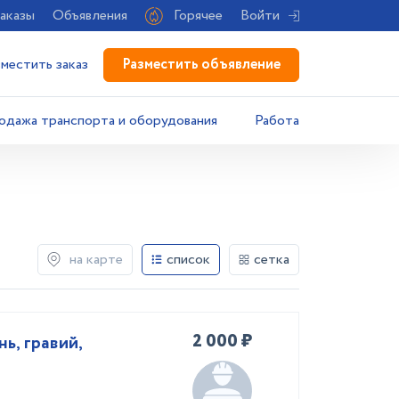
аказы
Объявления
Горячее
Войти
Разместить объявление
зместить заказ
одажа транспорта и оборудования
Работа
на карте
список
сетка
2 000 ₽
ь, гравий,