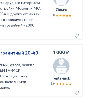
т нерудные материалы
на стройки Москвы и МО.
Ольга
ВХ и других объектах.
5.0
я в зависимости от
ень гравийный - 2000
1 000 ₽
 гранитный 20-40
ный , отсев, рецикл,
"РЕНТА-МСК"
СТов . Доставку
renta-msk
 самосвальными
5.0
ежиме.