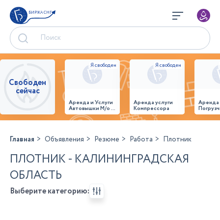
БИРЖА СНГ
Свободен
сейчас
Аренда и Услуги
Аренда услуги
Аренда
Автовышки М/о г.
Компрессора
Погрузч
Домодедово
26,28,32 место
Главная
Объявления
Резюме
Работа
Плотник
ПЛОТНИК - КАЛИНИНГРАДСКАЯ
ОБЛАСТЬ
Выберите категорию: