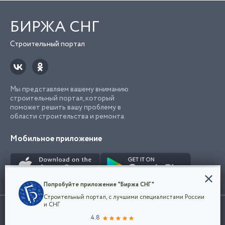
БИРЖА СНГ
Строительный портал
Мы представляем вашему вниманию
строительный портал, который
поможет решить вашу проблему в
области строительства и ремонта.
Мобильное приложение
Конфиденциальность
Попробуйте приложение "Биржа СНГ"
Мы используем файлы cookie, чтобы сделать
Строительный портал, с лучшими специалистами России
наш сайт удобным для каждого
Использование сайта, в том числе подача объявлений, означает
и СНГ
пользователя. Оставаясь на сайте,
ОК
согласие с
пользовательским соглашением
. Все логотипы и торговые
4.8
вы соглашаетесь
марки представленные на сайте являются собственностью их