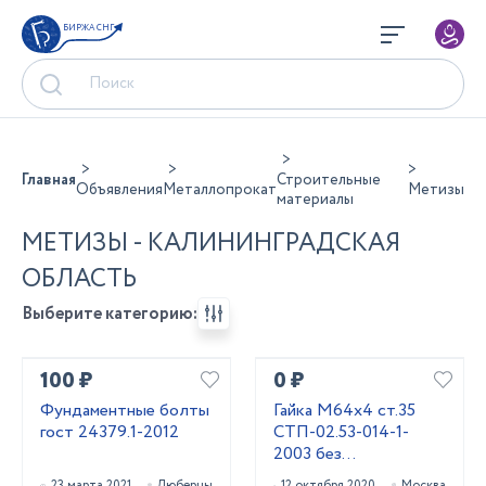
БИРЖА СНГ
Главная
Строительные
Объявления
Металлопрокат
Метизы
материалы
МЕТИЗЫ - КАЛИНИНГРАДСКАЯ
ОБЛАСТЬ
Выберите категорию:
100 ₽
0 ₽
Фундаментные болты
Гайка М64х4 ст.35
гост 24379.1-2012
СТП-02.53-014-1-
2003 без
термообработки
23 марта 2021
Люберцы
12 октября 2020
Москва