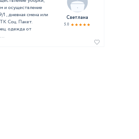
уществление уборки,
ом и осуществление
1 , дневная смена или
Светлана
ТК Соц. Пакет.
5.0
пец. одежда от
..