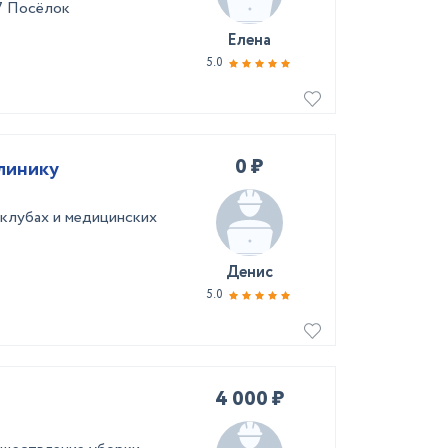
7 Посёлок
Елена
5.0
0 ₽
линику
клубах и медицинских
Денис
5.0
4 000 ₽