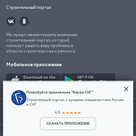
Строительный портал
Мы представляем вашему вниманию
строительный портал, который
поможет решить вашу проблему в
области строительства и ремонта.
Мобильное приложение
Конфиденциальность
Попробуйте приложение "Биржа СНГ"
Мы используем файлы cookie, чтобы сделать
Строительный портал, с лучшими специалистами России
наш сайт удобным для каждого
Использование сайта, в том числе подача объявлений, означает
и СНГ
пользователя. Оставаясь на сайте,
ОК
согласие с
пользовательским соглашением
. Все логотипы и торговые
4.8
вы соглашаетесь
марки представленные на сайте являются собственностью их
с
Политикой конфиденциальности компании
владельца.
Разместить объявление
и принимаете условия использования cookie.
СКАЧАТЬ ПРИЛОЖЕНИЕ
©2026
Биржа СНГ