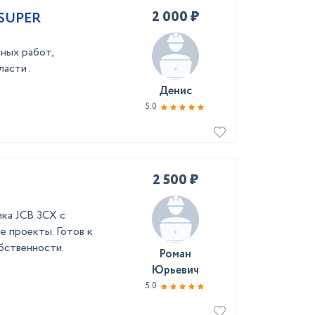
2 000 ₽
 SUPER
ных работ,
асти .
Денис
5.0
2 500 ₽
ика JCB 3CX с
е проекты. Готов к
обственности.
Роман
Юрьевич
5.0