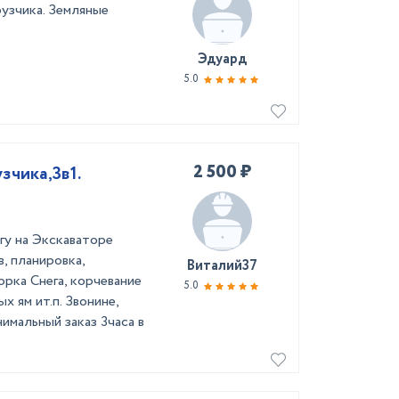
узчика. Земляные
Эдуард
5.0
2 500 ₽
зчика,3в1.
гу на Экскаваторе
, планировка,
Виталий37
рка Снега, корчевание
5.0
х ям ит.п. Звонине,
имальный заказ 3часа в