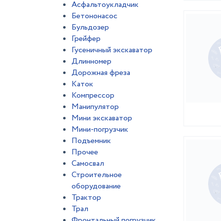
Асфальтоукладчик
Бетононасос
Бульдозер
Грейфер
Гусеничный экскаватор
Длинномер
Дорожная фреза
Каток
Компрессор
Манипулятор
Мини экскаватор
Мини-погрузчик
Подъемник
Прочее
Самосвал
Строительное
оборудование
Трактор
Трал
Фронтальный погрузчик