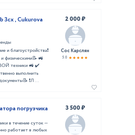
2 000 ₽
 3cx , Cukurova
ренды
ие и благоустройства❗
Сос Карслян
 и физическими📝 🚜
5.0
ВОЙ техники 🚜 ✔️
ственно выполнить
окументы📝 ❗Л ...
3 500 ₽
атора погрузчика
ики в течение суток —
нно работает в любых