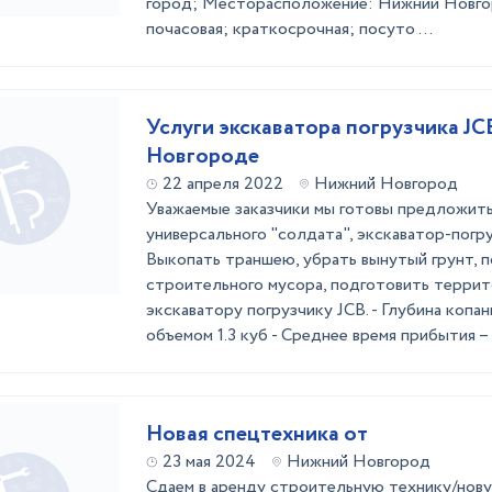
город; Месторасположение: Нижний Новго
почасовая; краткосрочная; посуто ...
Услуги экскаватора погрузчика JC
Новгороде
22 апреля 2022
Нижний Новгород
Уважаемые заказчики мы готовы предложить
универсального "солдата", экскаватор-погру
Выкопать траншею, убрать вынутый грунт, п
строительного мусора, подготовить террит
экскаватору погрузчику JCB. - Глубина копан
объемом 1.3 куб - Среднее время прибытия – 1 
Новая спецтехника от
23 мая 2024
Нижний Новгород
Сдаем в аренду строительную технику/нов