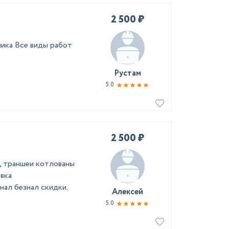
2 500 ₽
ника Все виды работ
Рустам
5.0
2 500 ₽
1, траншеи котлованы
овка
нал безнал скидки.
Алексей
5.0