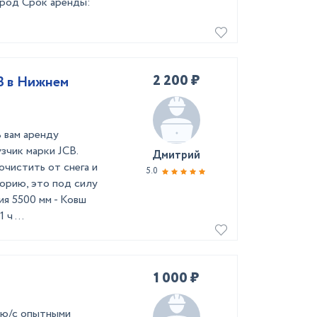
род Срок аренды:
2 200 ₽
B в Нижнем
 вам аренду
зчик марки JCB.
Дмитрий
очистить от снега и
5.0
орию, это под силу
ия 5500 мм - Ковш
ч ...
1 000 ₽
ую/с опытными