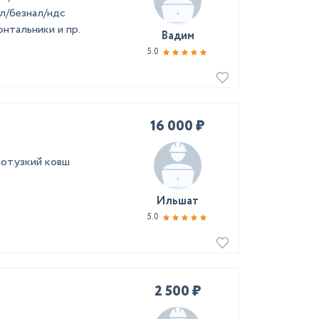
л/безнал/ндс
тальники и пр.
Вадим
5.0
16 000 ₽
от.узкий ковш
Ильшат
5.0
2 500 ₽