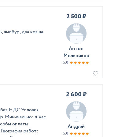
2 500 ₽
, ямобур, два ковша,
Антон
Мельников
5.0
2 600 ₽
 без НДС Условия
 р. Минимально: 4 час.
особы оплаты:
Андрей
 География работ:
5.0