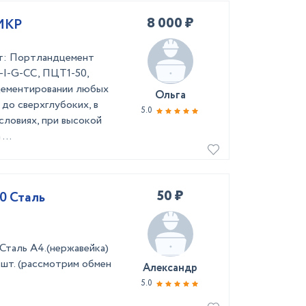
8 000 ₽
МКР
т: Портландцемент
–I-G-CC, ПЦТ1-50,
цементировании любых
Ольга
 до сверхглубоких, в
5.0
словиях, при высокой
...
50 ₽
0 Сталь
Сталь А4.(нержавейка)
шт. (рассмотрим обмен
Александр
5.0