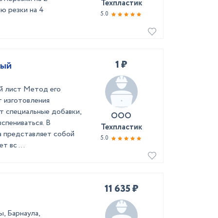
Техпластик
ю резки на 4
5.0
.
1 ₽
ный
й лист Метод его
т изготовления
т специальные добавки,
ООО
спениваться. В
Техпластик
а представляет собой
5.0
 вс ...
11 635 ₽
, Барнаула,