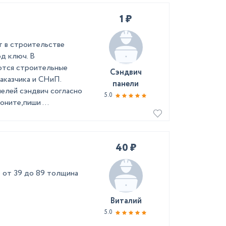
1 ₽
 в строительстве
д ключ. В
ются строительные
Сэндвич
заказчика и СНиП.
панели
нелей сэндвич согласно
5.0
оните,пиши ...
40 ₽
 от 39 до 89 толщина
Виталий
5.0