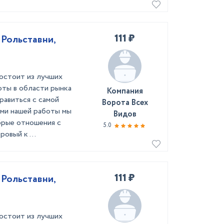
111 ₽
 Рольставни,
остоит из лучших
оты в области рынка
Компания
равиться с самой
Ворота Всех
ами нашей работы мы
Видов
брые отношения с
5.0
овый к ...
111 ₽
 Рольставни,
остоит из лучших