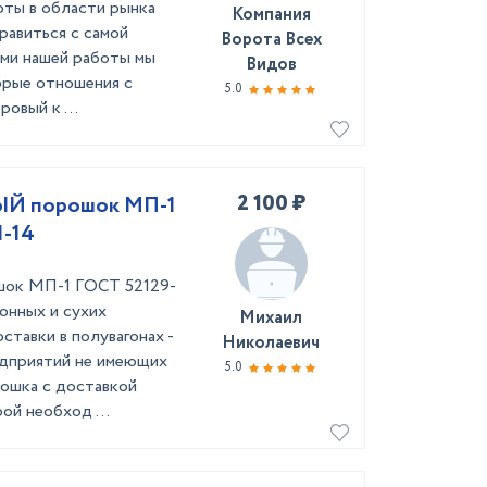
оты в области рынка
Компания
равиться с самой
Ворота Всех
ами нашей работы мы
Видов
брые отношения с
5.0
овый к ...
2 100 ₽
Й порошок МП-1
1-14
к МП-1 ГОСТ 52129-
онных и сухих
Михаил
тавки в полувагонах -
Николаевич
едприятий не имеющих
5.0
рошка с доставкой
ой необход ...