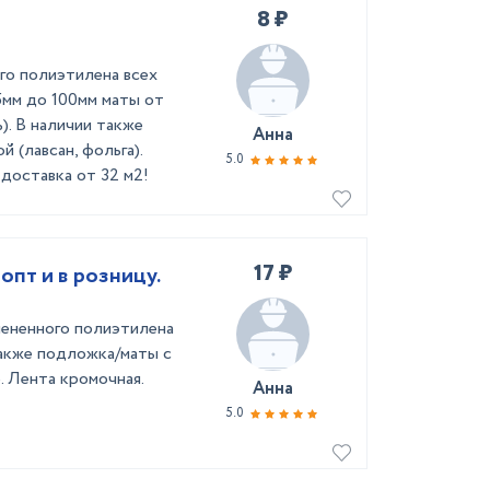
8 ₽
го полиэтилена всех
5мм до 100мм маты от
). В наличии также
Анна
 (лавсан, фольга).
5.0
доставка от 32 м2!
17 ₽
пт и в розницу.
пененного полиэтилена
также подложка/маты с
. Лента кромочная.
Анна
5.0