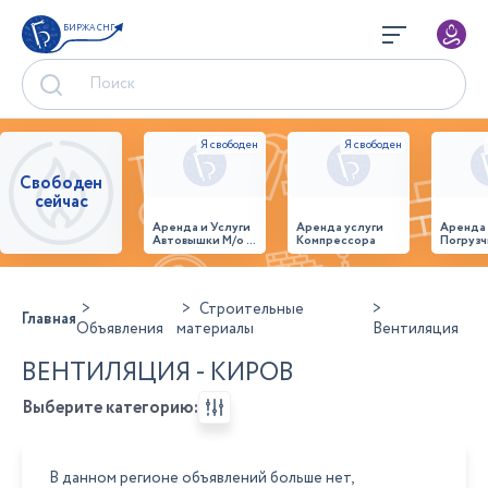
БИРЖА СНГ
Свободен
сейчас
Аренда и Услуги
Аренда услуги
Аренда
Автовышки М/о г.
Компрессора
Погрузч
Домодедово
26,28,32 место
Строительные
Главная
Объявления
материалы
Вентиляция
ВЕНТИЛЯЦИЯ - КИРОВ
Выберите категорию:
В данном регионе объявлений больше нет,