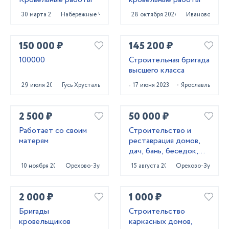
30 марта 2023
Набережные Челны
28 октября 2024
Иваново
150 000 ₽
145 200 ₽
100000
Строительная бригада
высшего класса
29 июля 2023
Гусь Хрустальный
17 июня 2023
Ярославль
2 500 ₽
50 000 ₽
Работает со своим
Строительство и
матерям
реставрация домов,
дач, бань, беседок,
мансард, веранд
10 ноября 2023
Орехово-Зуево
15 августа 2023
Орехово-Зуево
2 000 ₽
1 000 ₽
Бригады
Строительство
кровельщиков
каркасных домов,