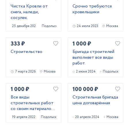
Чистка Кровли от
Срочно требуются
снега, наледи,
кровельщики
сосулек.
25 декабря 2020
Подольск
24 июля 2023
Москва
333 ₽
1 000 ₽
Строительство
Бригада строителей
выполняет все виды
работ.
7 марта 2026
Москва
2 июня 2024
Подольск
1 000 ₽
100 000 ₽
Все виды
Строительная бригада
строительных работ
цена договарённая
со своим материалом
и с материалом
19 апреля 2022
Подольск
20 апреля 2024
Москва
заказчика