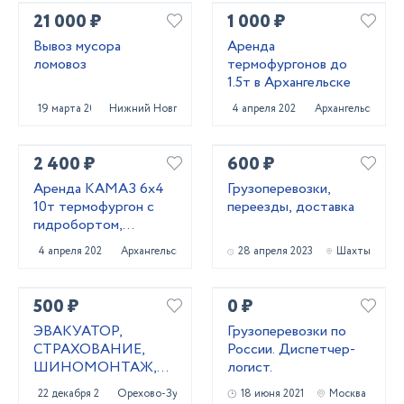
21 000 ₽
1 000 ₽
Вывоз мусора
Аренда
ломовоз
термофургонов до
1.5т в Архангельске
19 марта 2025
Нижний Новгород
4 апреля 2025
Архангельск
2 400 ₽
600 ₽
Аренда КАМАЗ 6х4
Грузоперевозки,
10т термофургон с
переезды, доставка
гидробортом,
Архангельск
4 апреля 2025
Архангельск
28 апреля 2023
Шахты
500 ₽
0 ₽
ЭВАКУАТОР,
Грузоперевозки по
СТРАХОВАНИЕ,
России. Диспетчер-
ШИНОМОНТАЖ,
логист.
ОФОРМЛЕНИЕ
22 декабря 2020
Орехово-Зуево
18 июня 2021
Москва
КУПЛИ-ПРОДАЖИ,