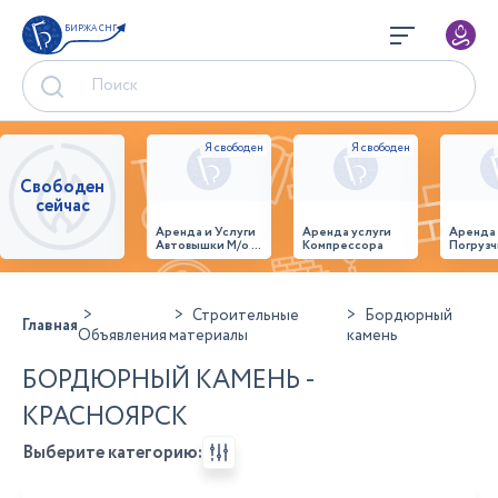
БИРЖА СНГ
Свободен
сейчас
Аренда и Услуги
Аренда услуги
Аренда
Автовышки М/о г.
Компрессора
Погрузч
Домодедово
26,28,32 место
Строительные
Бордюрный
Главная
Объявления
материалы
камень
БОРДЮРНЫЙ КАМЕНЬ -
КРАСНОЯРСК
Выберите категорию: