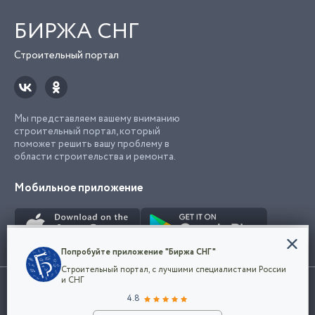
БИРЖА СНГ
Строительный портал
Мы представляем вашему вниманию
строительный портал, который
поможет решить вашу проблему в
области строительства и ремонта.
Мобильное приложение
Конфиденциальность
Попробуйте приложение "Биржа СНГ"
Мы используем файлы cookie, чтобы сделать
Строительный портал, с лучшими специалистами России
наш сайт удобным для каждого
Использование сайта, в том числе подача объявлений, означает
и СНГ
пользователя. Оставаясь на сайте,
ОК
согласие с
пользовательским соглашением
. Все логотипы и торговые
4.8
вы соглашаетесь
марки представленные на сайте являются собственностью их
с
Политикой конфиденциальности компании
владельца.