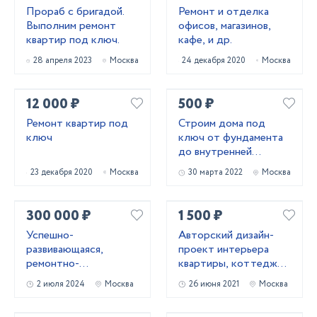
Прораб с бригадой.
Ремонт и отделка
Выполним ремонт
офисов, магазинов,
квартир под ключ.
кафе, и др.
28 апреля 2023
Москва
24 декабря 2020
Москва
12 000 ₽
500 ₽
Ремонт квартир под
Строим дома под
ключ
ключ от фундамента
до внутренней
отделки.
23 декабря 2020
Москва
30 марта 2022
Москва
300 000 ₽
1 500 ₽
Успешно-
Авторский дизайн-
развивающаяся,
проект интерьера
ремонтно-
квартиры, коттеджа,
строительная
офиса.
2 июля 2024
Москва
26 июня 2021
Москва
компания Брусника