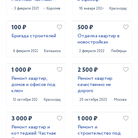
Мастер. Щёлково,
3 февраля 2021
Королев
18 января 2024
Краснодар
Королёв, Мытищи
100 ₽
500 ₽
Бригада строителей
Отделка квартир в
новостройках
6 февраля 2022
Балашиха
2 февраля 2022
Люберцы
1 000 ₽
2 500 ₽
Ремонт квартир,
Ремонт квартир
домов и офисов под
качественно не
ключ
дорого
12 октября 2023
Краснодар
20 октября 2023
Москва
3 000 ₽
1 000 ₽
Ремонт квартир и
Ремонт и
коттеджей. Частная
строительство под