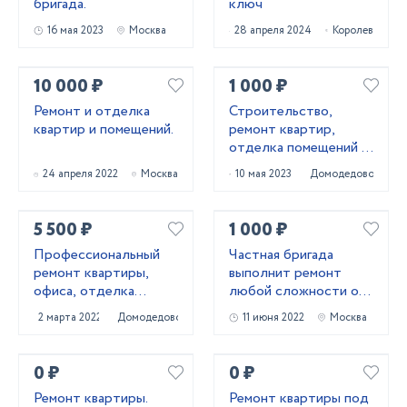
бригада.
ключ
16 мая 2023
Москва
28 апреля 2024
Королев
10 000 ₽
1 000 ₽
Ремонт и отделка
Строительство,
квартир и помещений.
ремонт квартир,
отделка помещений и
другие строительные
24 апреля 2022
Москва
10 мая 2023
Домодедово
работы
5 500 ₽
1 000 ₽
Профессиональный
Частная бригада
ремонт квартиры,
выполнит ремонт
офиса, отделка
любой сложности от
коттеджа
косметики до
2 марта 2022
Домодедово
11 июня 2022
Москва
капитального.
0 ₽
0 ₽
Ремонт квартиры.
Ремонт квартиры под