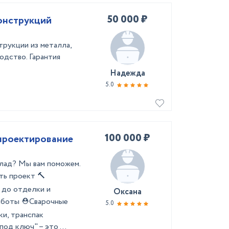
50 000 ₽
онструкций
рукции из металла,
одство. Гарантия
Надежда
5.0
100 000 ₽
 проектирование
клад? Мы вам поможем.
ть проект 🔨
 до отделки и
Оксана
работы ⛑Сварочные
5.0
и, транспак
д ключ" – это ...