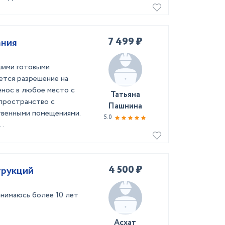
7 499 ₽
ания
шими готовыми
уется разрешение на
енос в любое место с
Татьяна
 пространство с
Пашнина
венными помещениями.
5.0
..
4 500 ₽
трукций
нимаюсь более 10 лет
Асхат