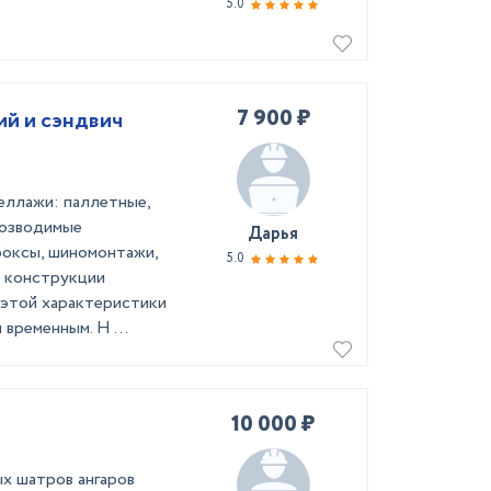
5.0
7 900 ₽
й и сэндвич
еллажи: паллетные,
возводимые
Дарья
боксы, шиномонтажи,
5.0
ы конструкции
 этой характеристики
 временным. Н ...
10 000 ₽
х шатров ангаров