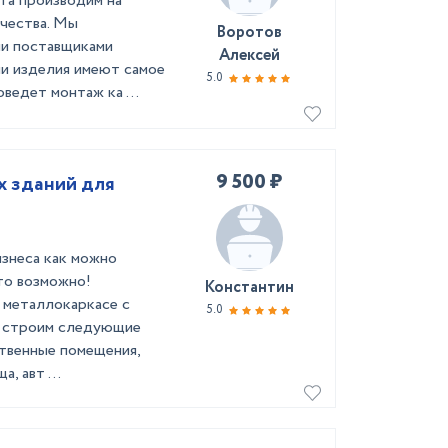
та производим на
чества. Мы
Воротов
ми поставщиками
Алексей
и изделия имеют самое
5.0
ведет монтаж ка ...
9 500 ₽
 зданий для
знеса как можно
то возможно!
Константин
 металлокаркасе с
5.0
ы строим следующие
ственные помещения,
, авт ...