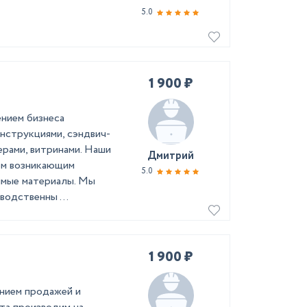
5.0
1 900 ₽
ением бизнеса
нструкциями, сэндвич-
ерами, витринами. Наши
Дмитрий
ем возникающим
5.0
имые материалы. Мы
водственны ...
1 900 ₽
ением продажей и