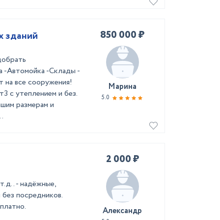
850 000 ₽
х зданий
добрать
а -Автомойка -Склады -
ет на все сооружения!
Марина
3 с утеплением и без.
5.0
ашим размерам и
.
2 000 ₽
.д.. - надёжные,
 без посредников.
сплатно.
Александр