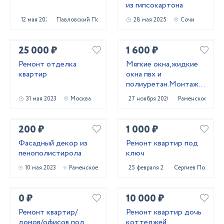
из гипсокартона
12 мая 2022
Павловский Посад
28 мая 2025
Сочи
25 000 ₽
1 600 ₽
Ремонт отделка
Мягкие окна,жидкие
квартир
окна пвх и
полиуретан.Монтаж
мягких окон
31 мая 2023
Москва
27 ноября 2020
Раменское
200 ₽
1 000 ₽
Фасадный декор из
Ремонт квартир под
пенополистирола
ключ
10 мая 2023
Раменское
25 февраля 2022
Сергиев Посад
0 ₽
10 000 ₽
Ремонт квартир/
Ремонт квартир дочь
домов/офисов под
коттеджей