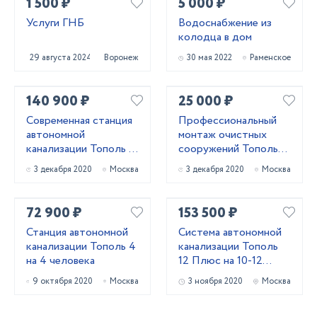
1 500 ₽
5 000 ₽
Услуги ГНБ
Водоснабжение из
колодца в дом
29 августа 2024
Воронеж
30 мая 2022
Раменское
140 900 ₽
25 000 ₽
Современная станция
Профессиональный
автономной
монтаж очистных
канализации Тополь 9
сооружений Тополь
ПР Плюс
зимой
3 декабря 2020
Москва
3 декабря 2020
Москва
72 900 ₽
153 500 ₽
Станция автономной
Система автономной
канализации Тополь 4
канализации Тополь
на 4 человека
12 Плюс на 10-12
проживающих
9 октября 2020
Москва
3 ноября 2020
Москва