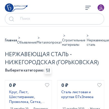
БИРЖА СНГ
Главная
Строительные
Нержавеюща
Объявления
Металлопрокат
материалы
сталь
НЕРЖАВЕЮЩАЯ СТАЛЬ -
НИЖЕГОРОДСКАЯ (ГОРЬКОВСКАЯ)
Выберите категорию:
0 ₽
0 ₽
Круг, Лист,
Сталь листовая и
Шестигранник,
круглая 07х3гнмюа
Проволока, Сетка,
Квадрат 20Х13,
23 декабря 2020
Домодедово
27 октября 2020
Москва