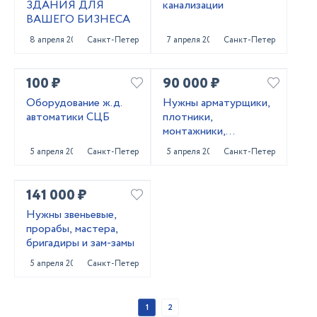
ЗДАНИЯ ДЛЯ
канализации
ВАШЕГО БИЗНЕСА
8 апреля 2022
Санкт-Петербург
7 апреля 2022
Санкт-Петербург
100 ₽
90 000 ₽
Оборудование ж.д.
Нужны арматурщики,
автоматики СЦБ
плотники,
монтажники,
сварщики, бетонщики,
5 апреля 2022
Санкт-Петербург
5 апреля 2022
Санкт-Петербург
стропальщики,
разнорабочие ...
141 000 ₽
Нужны звеньевые,
прорабы, мастера,
бригадиры и зам-замы
5 апреля 2022
Санкт-Петербург
1
2