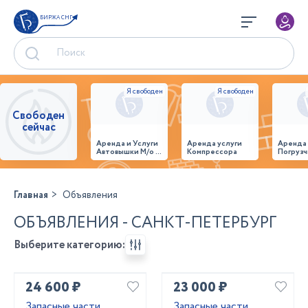
БИРЖА СНГ
Свободен
сейчас
Аренда и Услуги
Аренда услуги
Аренда
Автовышки М/о г.
Компрессора
Погрузч
Домодедово
26,28,32 место
Главная
Объявления
ОБЪЯВЛЕНИЯ - САНКТ-ПЕТЕРБУРГ
Выберите категорию:
24 600 ₽
23 000 ₽
Запасные части
Запасные части