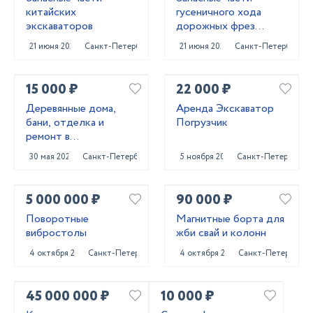
китайских
гусеничного хода
экскаваторов
дорожных фрез
Caterpillar PM620
21 июня 2025
Санкт-Петербург
21 июня 2025
Санкт-Петербург
15 000 ₽
22 000 ₽
Деревянные дома,
Аренда Экскаватор
бани, отделка и
Погрузчик
ремонт в
Приозерском и
30 мая 2025
Санкт-Петербург
5 ноября 2024
Санкт-Петербург
Выборгском районах
5 000 000 ₽
90 000 ₽
Поворотные
Магнитные борта для
вибростолы
жби свай и колонн
4 октября 2024
Санкт-Петербург
4 октября 2024
Санкт-Петербург
45 000 000 ₽
10 000 ₽