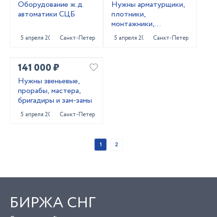
Оборудование ж.д.
Нужны арматурщики,
автоматики СЦБ
плотники,
монтажники,
сварщики, бетонщики,
5 апреля 2022
Санкт-Петербург
5 апреля 2022
Санкт-Петербург
стропальщики,
разнорабочие ...
141 000 ₽
Нужны звеньевые,
прорабы, мастера,
бригадиры и зам-замы
5 апреля 2022
Санкт-Петербург
1
2
БИРЖА СНГ