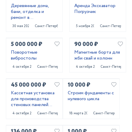
Деревянные дома,
Аренда Экскаватор
бани, отделка и
Погрузчик
ремонт в
Приозерском и
30 мая 2025
Санкт-Петербург
5 ноября 2024
Санкт-Петербург
Выборгском районах
5 000 000 ₽
90 000 ₽
Поворотные
Магнитные борта для
вибростолы
жби свай и колонн
4 октября 2024
Санкт-Петербург
4 октября 2024
Санкт-Петербург
45 000 000 ₽
10 000 ₽
Кассетная установка
Строим фундаменты с
для производства
нулевого цикла
стеновых панелей
ЖБИ
4 октября 2024
Санкт-Петербург
18 марта 2024
Санкт-Петербург
136 000 ₽
1 000 ₽