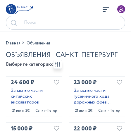
БИРЖА СНГ
Главная
Объявления
ОБЪЯВЛЕНИЯ - САНКТ-ПЕТЕРБУРГ
Выберите категорию:
24 600 ₽
23 000 ₽
Запасные части
Запасные части
китайских
гусеничного хода
экскаваторов
дорожных фрез
Caterpillar PM620
21 июня 2025
Санкт-Петербург
21 июня 2025
Санкт-Петербург
15 000 ₽
22 000 ₽