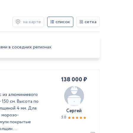
на карте
список
сетка
ями в соседних регионах
138 000 ₽
ас из алюминиевого
 150 см. Высота по
олщиной 4 мм. Для
Сергей
й морозо-
5.0
муги покрытые
лщин ...