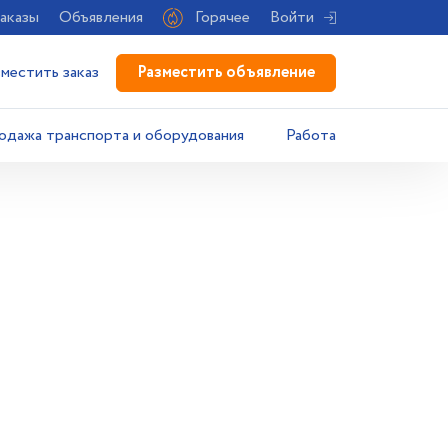
аказы
Объявления
Горячее
Войти
Разместить объявление
зместить заказ
одажа транспорта и оборудования
Работа