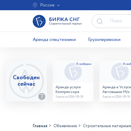
Россия
БИРЖА СНГ
Строительный портал
Аренда спецтехники
Грузоперевозки
Свободен
сейчас
Аренда услуги
Аренда и Услуги
Компрессора
Автовышки М/о г
Домодедово
5 августа 2026 | 09:18
5 августа 2026 | 09:18
26,28,32 место
Главная
Объявления
Строительные материал