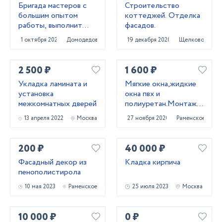
Бригада мастеров с
Строительство
большим опытом
коттеджей. Отделка
работы, выполнит
фасадов.
качественный ремонт
1 октября 2020
Домодедово
19 декабря 2020
Щелково
квартиры, дома
2 500 ₽
1 600 ₽
Укладка ламината и
Мягкие окна,жидкие
установка
окна пвх и
межкомнатных дверей
полиуретан.Монтаж
мягких окон
13 апреля 2022
Москва
27 ноября 2020
Раменское
200 ₽
40 000 ₽
Фасадный декор из
Кладка кирпича
пенополистирола
10 мая 2023
Раменское
25 июля 2023
Москва
10 000 ₽
0 ₽