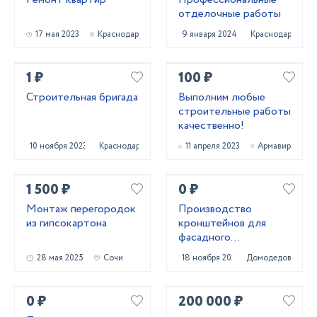
отделочные работы
17 мая 2023
Краснодар
9 января 2024
Краснодар
1 ₽
100 ₽
Строительная бригада
Выполним любые
строительные работы
качественно!
10 ноября 2023
Краснодар
11 апреля 2023
Армавир
1 500 ₽
0 ₽
Монтаж перегородок
Производство
из гипсокартона
кронштейнов для
фасадного
остекления и стоечно
28 мая 2025
Сочи
18 ноября 2021
Домодедово
ригельных систем!
0 ₽
200 000 ₽