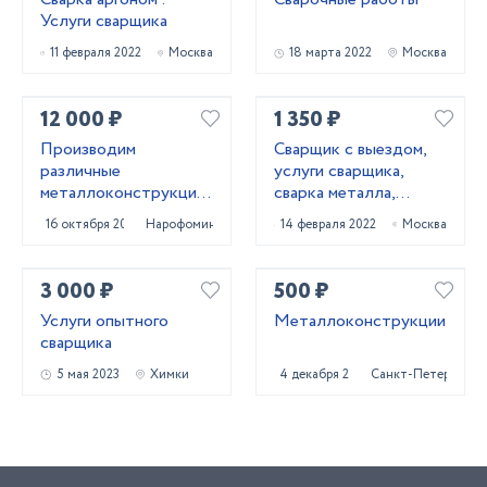
Услуги сварщика
11 февраля 2022
Москва
18 марта 2022
Москва
12 000 ₽
1 350 ₽
Производим
Сварщик с выездом,
различные
услуги сварщика,
металлоконструкции
сварка металла,
для дома и бизнеса
ремонт ворот и
16 октября 2024
Нарофоминск
14 февраля 2022
Москва
калиток
3 000 ₽
500 ₽
Услуги опытного
Металлоконструкции
сварщика
5 мая 2023
Химки
4 декабря 2024
Санкт-Петербург