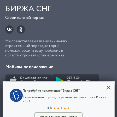
БИРЖА СНГ
Строительный портал
Мы представляем вашему вниманию
строительный портал, который
поможет решить вашу проблему в
области строительства и ремонта.
Мобильное приложение
Конфиденциальность
Попробуйте приложение "Биржа СНГ"
Мы используем файлы cookie, чтобы сделать
Строительный портал, с лучшими специалистами России
наш сайт удобным для каждого
Использование сайта, в том числе подача объявлений, означает
и СНГ
пользователя. Оставаясь на сайте,
ОК
согласие с
пользовательским соглашением
. Все логотипы и торговые
4.8
вы соглашаетесь
марки представленные на сайте являются собственностью их
с
Политикой конфиденциальности компании
владельца.
Разместить объявление
и принимаете условия использования cookie.