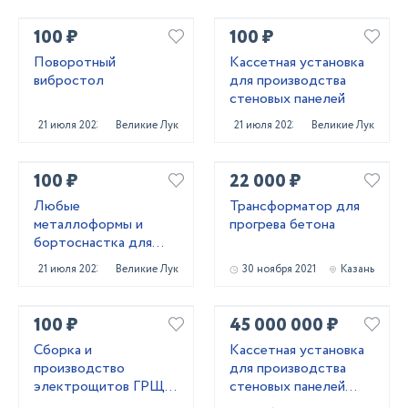
100 ₽
100 ₽
Поворотный
Кассетная установка
вибростол
для производства
стеновых панелей
21 июля 2023
Великие Луки
21 июля 2023
Великие Луки
100 ₽
22 000 ₽
Любые
Трансформатор для
металлоформы и
прогрева бетона
бортоснастка для
ваших ЖБИ от «М-
21 июля 2023
Великие Луки
30 ноября 2021
Казань
Конструктор»
100 ₽
45 000 000 ₽
Сборка и
Кассетная установка
производство
для производства
электрощитов ГРЩ,
стеновых панелей
АВР, ВРУ, ЩО,ЩЭ,
ЖБИ