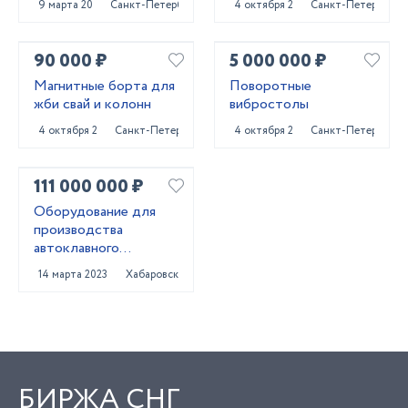
9 марта 2023
Санкт-Петербург
4 октября 2024
Санкт-Петербург
ЩУ...
90 000 ₽
5 000 000 ₽
Магнитные борта для
Поворотные
жби свай и колонн
вибростолы
4 октября 2024
Санкт-Петербург
4 октября 2024
Санкт-Петербург
111 000 000 ₽
Оборудование для
производства
автоклавного
газобетона
14 марта 2023
Хабаровск
БИРЖА СНГ