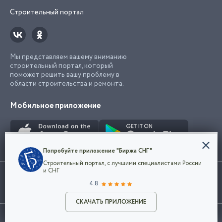
Строительный портал
Мы представляем вашему вниманию
строительный портал, который
поможет решить вашу проблему в
области строительства и ремонта.
Мобильное приложение
Конфиденциальность
Попробуйте приложение "Биржа СНГ"
Мы используем файлы cookie, чтобы сделать
Строительный портал, с лучшими специалистами России
наш сайт удобным для каждого
Использование сайта, в том числе подача объявлений, означает
и СНГ
пользователя. Оставаясь на сайте,
ОК
согласие с
пользовательским соглашением
. Все логотипы и торговые
4.8
вы соглашаетесь
марки представленные на сайте являются собственностью их
с
Политикой конфиденциальности компании
владельца.
Разместить объявление
и принимаете условия использования cookie.
СКАЧАТЬ ПРИЛОЖЕНИЕ
©2026
Биржа СНГ