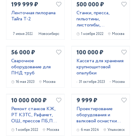
199 999 ₽
500 000 ₽
Ленточная пилорама
Станки, пресса,
Тайга Т-2
гильотины,
листогибы,
трубогибы, вальцы,
7 июня 2022
Новосибирск
1 ноября 2022
Москва
молоты
56 000 ₽
100 000 ₽
Сварочное
Кассета для хранения
оборудование для
крупнощитовой
ПНД труб
опалубки
16 мая 2023
Москва
31 октября 2023
Москва
10 000 000 ₽
9 999 ₽
Ремонт станков КЖ,
Проектирование
РТ КЗТС, Рафамет,
оборудования и
ОШ, прессов ПБ,ПА,
валковой оснастки
ПО, домкратов
для профилирования
1 ноября 2022
Москва
6 мая 2024
Ульяновск
металла