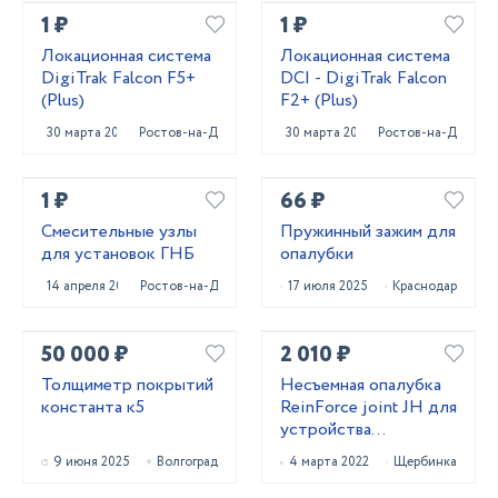
1 ₽
1 ₽
Локационная система
Локационная система
DigiTrak Falcon F5+
DCI - DigiTrak Falcon
(Plus)
F2+ (Plus)
30 марта 2023
Ростов-на-Дону
30 марта 2023
Ростов-на-Дону
1 ₽
66 ₽
Смесительные узлы
Пружинный зажим для
для установок ГНБ
опалубки
14 апреля 2022
Ростов-на-Дону
17 июля 2025
Краснодар
50 000 ₽
2 010 ₽
Толщиметр покрытий
Несъемная опалубка
константа к5
ReinForce joint JH для
устройства
промышленных
9 июня 2025
Волгоград
4 марта 2022
Щербинка
бетонных полов