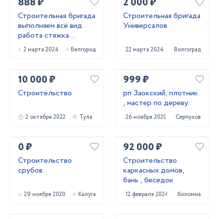
888 ₽
2 000 ₽
Строительная бригада
Строительная бригада
выполняем всё вид
Универсалов
работа стяжка
короед фасад
2 марта 2024
Белгород
22 марта 2024
Волгоград
штукатурк
10 000 ₽
999 ₽
Строительство
рп Заокский, плотник
, мастер по дереву.
2 октября 2022
Тула
26 ноября 2020
Серпухов
0 ₽
92 000 ₽
Строительство
Строительство
срубов.
каркасных домов,
бань , беседок
29 ноября 2020
Калуга
12 февраля 2024
Коломна