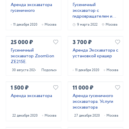
Аренда экскаватора
Гусеничный
гусеничного
экскаватор с
гидровращателем и
вибропогружателем
11 декабря 2020
Москва
9 марта 2022
Москва
25 000 ₽
3 700 ₽
Гусеничный
Аренда Экскаватора с
экскаватор Zoomlion
установкой крашер
ZE215E.
30 августа 2024
Подольск
11 декабря 2020
Москва
1 500 ₽
11 000 ₽
Аренда экскаватора
Аренда гусеничного
экскаватора. Услуги
экскаватора
22 декабря 2020
Москва
27 декабря 2020
Москва