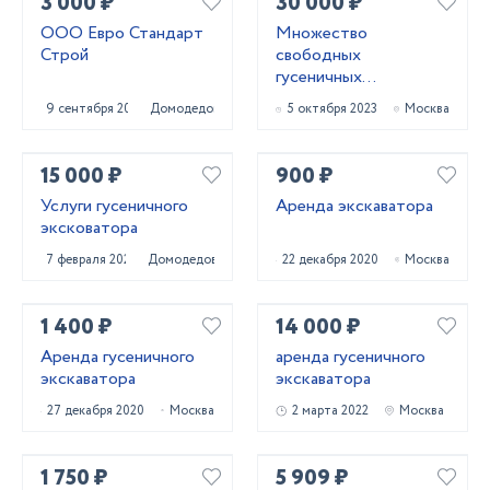
3 000 ₽
30 000 ₽
ООО Евро Стандарт
Множество
Строй
свободных
гусеничных
экскаваторов
9 сентября 2023
Домодедово
5 октября 2023
Москва
15 000 ₽
900 ₽
Услуги гусеничного
Аренда экскаватора
эксковатора
7 февраля 2022
Домодедово
22 декабря 2020
Москва
1 400 ₽
14 000 ₽
Аренда гусеничного
аренда гусеничного
экскаватора
экскаватора
27 декабря 2020
Москва
2 марта 2022
Москва
1 750 ₽
5 909 ₽