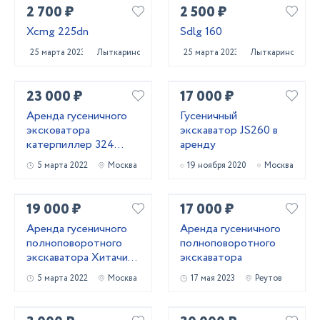
2 700 ₽
2 500 ₽
Xcmg 225dn
Sdlg 160
25 марта 2023
Лыткарино
25 марта 2023
Лыткарино
23 000 ₽
17 000 ₽
Аренда гусеничного
Гусеничный
эксковатора
экскаватор JS260 в
катерпиллер 324
аренду
ковш 1.7 куба
5 марта 2022
Москва
19 ноября 2020
Москва
19 000 ₽
17 000 ₽
Аренда гусеничного
Аренда гусеничного
полноповоротного
полноповоротного
экскаватора Хитачи
экскаватора
240
5 марта 2022
Москва
17 мая 2023
Реутов