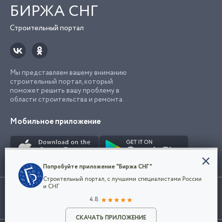
БИРЖА СНГ
Строительный портал
Мы представляем вашему вниманию
строительный портал, который
поможет решить вашу проблему в
области строительства и ремонта.
Мобильное приложение
Конфиденциальность
Попробуйте приложение "Биржа СНГ"
Мы используем файлы cookie, чтобы сделать
Строительный портал, с лучшими специалистами России
наш сайт удобным для каждого
Использование сайта, в том числе подача объявлений, означает
и СНГ
пользователя. Оставаясь на сайте,
ОК
согласие с
пользовательским соглашением
. Все логотипы и торговые
4.8
вы соглашаетесь
марки представленные на сайте являются собственностью их
с
Политикой конфиденциальности компании
владельца.
Разместить объявление
и принимаете условия использования cookie.
СКАЧАТЬ ПРИЛОЖЕНИЕ