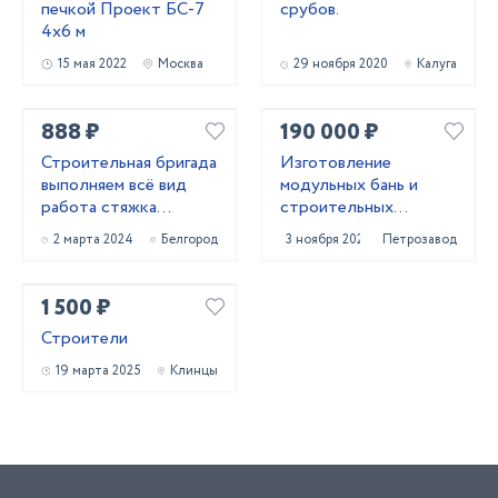
печкой Проект БС-7
срубов.
4х6 м
15 мая 2022
Москва
29 ноября 2020
Калуга
888 ₽
190 000 ₽
Строительная бригада
Изготовление
выполняем всё вид
модульных бань и
работа стяжка
строительных
короед фасад
бытовое
2 марта 2024
Белгород
3 ноября 2023
Петрозаводск
штукатурк
1 500 ₽
Строители
19 марта 2025
Клинцы