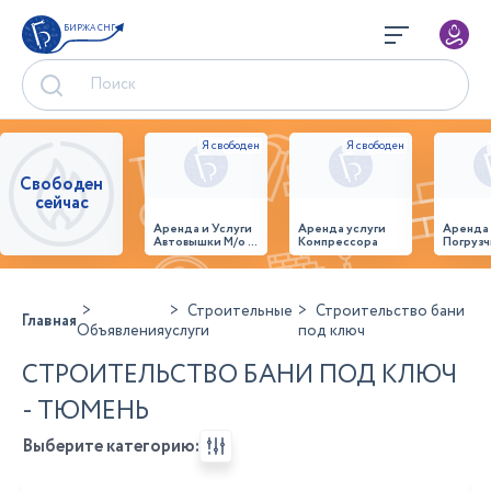
БИРЖА СНГ
Свободен
сейчас
Аренда и Услуги
Аренда услуги
Аренда
Автовышки М/о г.
Компрессора
Погрузч
Домодедово
26,28,32 место
Строительные
Строительство бани
Главная
Объявления
услуги
под ключ
СТРОИТЕЛЬСТВО БАНИ ПОД КЛЮЧ
- ТЮМЕНЬ
Выберите категорию: