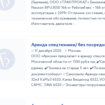
(Германия), ООО «ТРАКПРОКАТ» Бензинова
Neuson BPU3050 166 кг Рабочий вес – 166 кг
эксплуатации с 2019г. Отличное состояние,
техническое обслуживание, полностью гото
Изготовитель двигателя - ...
Аренда спецтехники/ без посредн
11 декабря 2020
Москва
ООО «Аркона» предлагает в аренду спецте
Московской области от 1100 руб.в час ✔️Св
единиц. ✔️Техника не старше 5 лет. ✔️Полн
документооборот ✅Самосвалы Аренда самосв
32м3 КаМаЗ 6520, Камаз Вездеход 6522,V
CAMC , FAW 6520 ✅Эскаваторы-погрузчики 