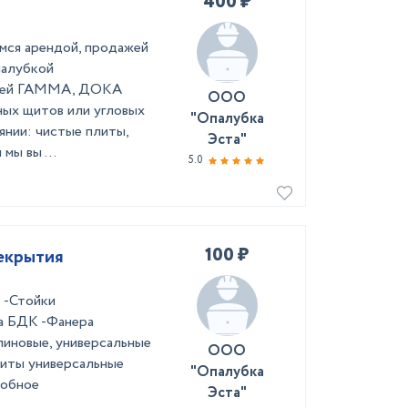
400 ₽
мся арендой, продажей
палубкой
елей ГАММА, ДОКА
ООО
ных щитов или угловых
"Опалубка
янии: чистые плиты,
Эста"
мы вы ...
5.0
100 ₽
екрытия
 -Стойки
ка БДК -Фанера
линовые, универсальные
ООО
 Щиты универсальные
"Опалубка
добное
Эста"