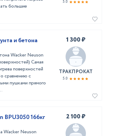
5.0
вать большие
1 300 ₽
унта и бетона
етона Wacker Neuson
поверхностей) Самая
огрева поверхностей
ТРАКПРОКАТ
По сравнению с
5.0
выми пушками прямого
..
2 100 ₽
n BPU3050 166кг
а Wacker Neuson