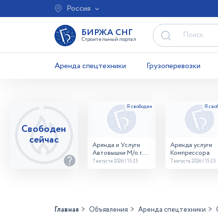
Россия
БИРЖА СНГ
Строительный портал
Аренда спецтехники
Грузоперевозки
Свободен
сейчас
Аренда и Услуги
Аренда услуги
Автовышки М/о г.
Компрессора
Домодедово
7 августа 2026 | 15:25
7 августа 2026 | 15:25
26,28,32 место
Главная
Объявления
Аренда спецтехники