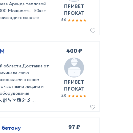
грева Аренда тепловой
ПРИВЕТ
000 Мощность - 50квт
ПРОКАТ
Производительность
5.0
400 ₽
9М
й области.Доставка от
ачинала свою
ссионалами в своем
ПРИВЕТ
 с частными лицами и
ПРОКАТ
 оборудования
5.0
📹🔧🔦📷🔭🔬 ...
97 ₽
 бетону