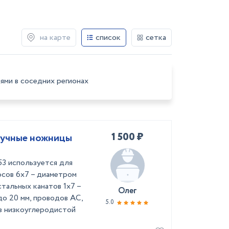
на карте
список
сетка
ями в соседних регионах
1 500 ₽
ручные ножницы
3 используется для
осов 6х7 – диаметром
стальных канатов 1х7 –
Олег
до 20 мм, проводов АС,
5.0
з низкоуглеродистой