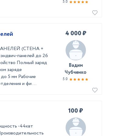
5.0
4 000 ₽
нелей
АНЕЛЕЙ (СТЕНА +
эндвич-панелей до 26
ройство Полный заряд
Вадим
ном заряде
Чубченко
 до 5 мм Рабочие
5.0
тделения и фи ...
100 ₽
ощность -44квт
 Производительность