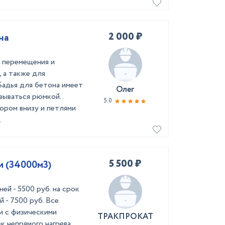
2 000 ₽
на
я перемещения и
 а также для
Бадья для бетона имеет
Олег
ываться рюмкой. .
5.0
вором внизу и петлями
.
5 500 ₽
и (34000м3)
ей - 5500 руб. на срок
й - 7500 руб. Все
и с физическими
ТРАКПРОКАТ
к непрямого нагрева