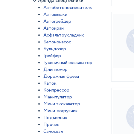
Аренда спецтехники
Автобетоносмеситель
Автовышки
Автогрейдер
Автокран
Асфальтоукладчик
Бетононасос
Бульдозер
Грейфер
Гусеничный экскаватор
Длинномер
Дорожная фреза
Каток
Компрессор
Манипулятор
Мини экскаватор
Мини-погрузчик
Подъемник
Прочее
Самосвал