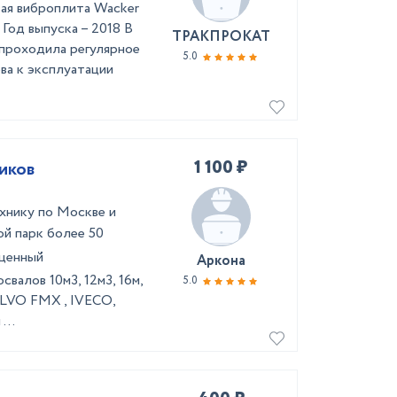
я виброплита Wacker
 Год выпуска – 2018 В
ТРАКПРОКАТ
 проходила регулярное
5.0
ва к эксплуатации
1 100 ₽
иков
хнику по Москве и
ой парк более 50
оценный
Аркона
алов 10м3, 12м3, 16м,
5.0
OLVO FMX , IVECO,
...