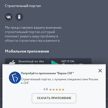
Строительный портал
Мы представляем вашему вниманию
строительный портал, который
поможет решить вашу проблему в
области строительства и ремонта.
Мобильное приложение
Конфиденциальность
Попробуйте приложение "Биржа СНГ"
Мы используем файлы cookie, чтобы сделать
Строительный портал, с лучшими специалистами России
наш сайт удобным для каждого
Использование сайта, в том числе подача объявлений, означает
и СНГ
пользователя. Оставаясь на сайте,
ОК
согласие с
пользовательским соглашением
. Все логотипы и торговые
4.8
вы соглашаетесь
марки представленные на сайте являются собственностью их
с
Политикой конфиденциальности компании
владельца.
Разместить объявление
и принимаете условия использования cookie.
СКАЧАТЬ ПРИЛОЖЕНИЕ
©2026
Биржа СНГ