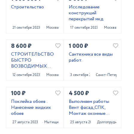
Строительство
Исследование
конструкций
перекрытий мкд
21 сентября 2023
Москва
17 сентября 2023
Москва
8 600 ₽
1 000 ₽
СТРОИТЕЛЬСТВО
Сантехника все виды
БЫСТРО
работ.
ВОЗВОДИМЫХ
ЗДАНИЙ
12 сентября 2023
Москва
3 сентября 2023
Санкт-Петербург
100 ₽
4 500 ₽
Поклейка обоев .
Выполняем работы
Нанесение жидких
Вент фасад,СПК,
обоев
Монтаж оконные
блоки, дверные блоки
27 августа 2023
Мытищи
25 августа 2023
Долгопрудный