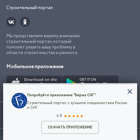
Строительный портал
Мы представляем вашему вниманию
строительный портал, который
поможет решить вашу проблему в
области строительства и ремонта.
Мобильное приложение
Конфиденциальность
Попробуйте приложение "Биржа СНГ"
Мы используем файлы cookie, чтобы сделать
Строительный портал, с лучшими специалистами России
наш сайт удобным для каждого
Использование сайта, в том числе подача объявлений, означает
и СНГ
пользователя. Оставаясь на сайте,
ОК
согласие с
пользовательским соглашением
. Все логотипы и торговые
4.8
вы соглашаетесь
марки представленные на сайте являются собственностью их
с
Политикой конфиденциальности компании
владельца.
Разместить объявление
и принимаете условия использования cookie.
СКАЧАТЬ ПРИЛОЖЕНИЕ
©2026
Биржа СНГ