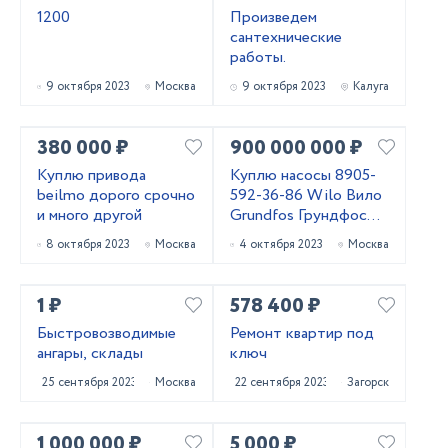
1200
Произведем
сантехнические
работы.
9 октября 2023
Москва
9 октября 2023
Калуга
380 000 ₽
900 000 000 ₽
Куплю привода
Куплю насосы 8905-
beilmo дорого срочно
592-36-86 Wilo Вило
и много другой
Grundfos Грундфос
Dap Дап. и другие м
8 октября 2023
Москва
4 октября 2023
Москва
1 ₽
578 400 ₽
Быстровозводимые
Ремонт квартир под
ангары, склады
ключ
25 сентября 2023
Москва
22 сентября 2023
Загорск
1 000 000 ₽
5 000 ₽