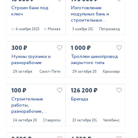
Строим бани под
Изготовление
ключ
модульных бань и
строительных
бытовое
4 ноября 2023
Москва
3 ноября 2023
Петрозаводск
300 ₽
1 000 ₽
Нужны грузчики и
Троллеи шинопровод
разнорабочие
закрытого типа
29 октября 2023
Санкт-Петербург
29 октября 2023
Красноярск
100 ₽
126 200 ₽
Строитeльныe
Бригада
paботы,
разнорaбочиe,
рaбoчий нa чаc,
24 октября 2023
Ставрополь
23 октября 2023
Челябинск
pабoчий нa пoлный
paбoчи