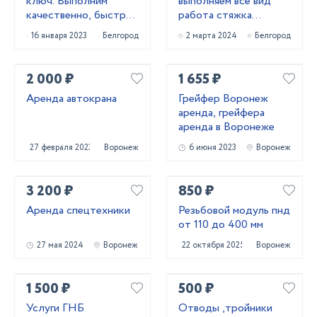
ключ. Выполним
выполняем всё вид
качественно, быстро,
работа стяжка
подскажем лучшее!
короед фасад
16 января 2023
Белгород
2 марта 2024
Белгород
штукатурк
2 000 ₽
1 655 ₽
Аренда автокрана
Грейфер Воронеж
аренда, грейфера
аренда в Воронеже
27 февраля 2023
Воронеж
6 июня 2023
Воронеж
3 200 ₽
850 ₽
Аренда спецтехники
Резьбовой модуль пнд
от 110 до 400 мм
27 мая 2024
Воронеж
22 октября 2025
Воронеж
1 500 ₽
500 ₽
Услуги ГНБ
Отводы ,тройники