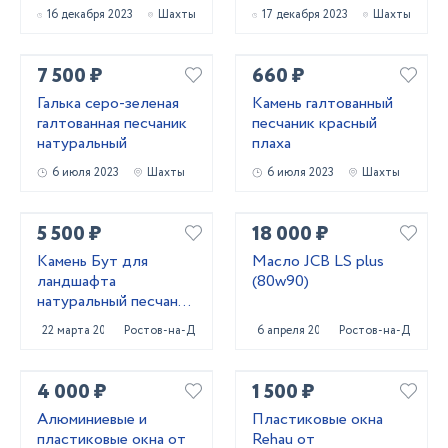
16 декабря 2023
Шахты
17 декабря 2023
Шахты
7 500 ₽
660 ₽
Галька серо-зеленая
Камень галтованный
галтованная песчаник
песчаник красный
натуральный
плаха
6 июля 2023
Шахты
6 июля 2023
Шахты
5 500 ₽
18 000 ₽
Камень Бут для
Масло JCB LS plus
ландшафта
(80w90)
натуральный песчаник
природный
22 марта 2022
Ростов-на-Дону
6 апреля 2023
Ростов-на-Дону
4 000 ₽
1 500 ₽
Алюминиевые и
Пластиковые окна
пластиковые окна от
Rehau от