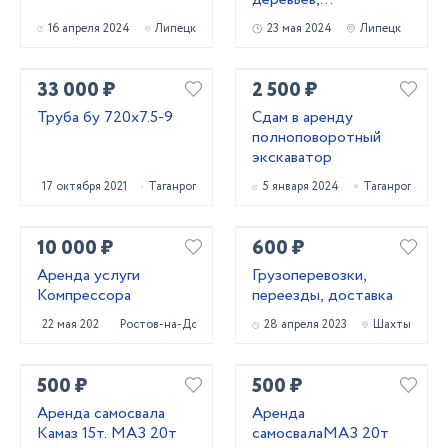
кустарников и корней
16 апреля 2024
Липецк
23 мая 2024
Липецк
33 000 ₽
2 500 ₽
Труба бу 720x7.5-9
Сдам в аренду
полноповоротный
экскаватор
17 октября 2021
Таганрог
5 января 2024
Таганрог
10 000 ₽
600 ₽
Аренда услуги
Грузоперевозки,
Компрессора
переезды, доставка
22 мая 2024
Ростов-на-Дону
28 апреля 2023
Шахты
500 ₽
500 ₽
Аренда самосвала
Аренда
Камаз 15т. МАЗ 20т
самосвалаМАЗ 20т