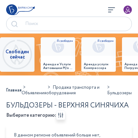
БИРЖА СНГ
Свободен
сейчас
Аренда и Услуги
Аренда услуги
Аренда
Автовышки М/о г.
Компрессора
Погрузч
Домодедово
26,28,32 место
Продажа транспорта и
Главная
Объявления
оборудования
Бульдозеры
БУЛЬДОЗЕРЫ - ВЕРХНЯЯ СИНЯЧИХА
Выберите категорию:
В данном регионе объявлений больше нет,