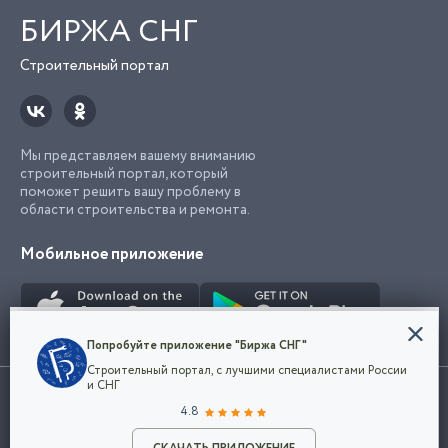
БИРЖА СНГ
Строительный портал
Мы представляем вашему вниманию
строительный портал, который
поможет решить вашу проблему в
области строительства и ремонта.
Мобильное приложение
Конфиденциальность
Попробуйте приложение "Биржа СНГ"
Мы используем файлы cookie, чтобы сделать
Строительный портал, с лучшими специалистами России
наш сайт удобным для каждого
Использование сайта, в том числе подача объявлений, означает
и СНГ
пользователя. Оставаясь на сайте,
ОК
согласие с
пользовательским соглашением
. Все логотипы и торговые
4.8
вы соглашаетесь
марки представленные на сайте являются собственностью их
с
Политикой конфиденциальности компании
владельца.
Разместить объявление
и принимаете условия использования cookie.