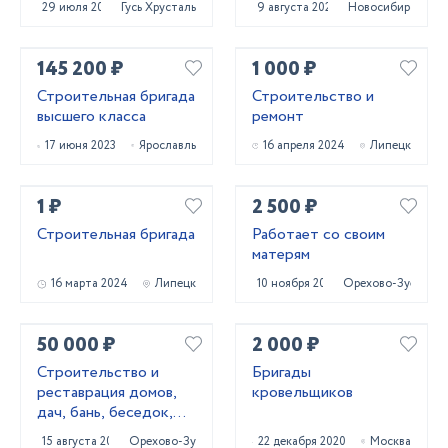
29 июля 2023
Гусь Хрустальный
9 августа 2024
Новосибирск
145 200 ₽
1 000 ₽
Строительная бригада
Строительство и
высшего класса
ремонт
17 июня 2023
Ярославль
16 апреля 2024
Липецк
1 ₽
2 500 ₽
Строительная бригада
Работает со своим
матерям
16 марта 2024
Липецк
10 ноября 2023
Орехово-Зуево
50 000 ₽
2 000 ₽
Строительство и
Бригады
реставрация домов,
кровельщиков
дач, бань, беседок,
мансард, веранд
15 августа 2023
Орехово-Зуево
22 декабря 2020
Москва