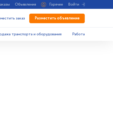
аказы
Объявления
Горячее
Войти
Разместить объявление
зместить заказ
одажа транспорта и оборудования
Работа