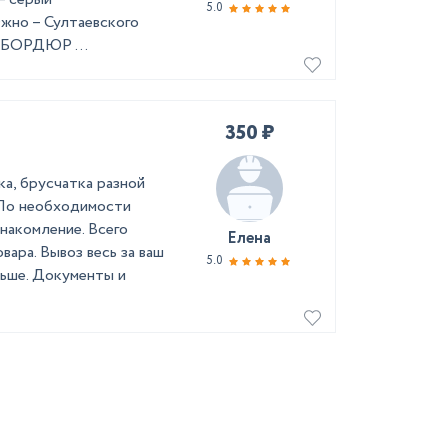
5.0
жно – Султаевского
 БОРДЮР ...
350 ₽
а, брусчатка разной
 По необходимости
накомление. Всего
Елена
вара. Вывоз весь за ваш
5.0
льше. Документы и