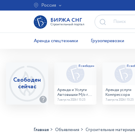
Россия
БИРЖА СНГ
Строительный портал
Аренда спецтехники
Грузоперевозки
Свободен
сейчас
Аренда и Услуги
Аренда услуги
Автовышки М/о г.
Компрессора
Домодедово
7 августа 2026 | 15:25
7 августа 2026 | 15:25
26,28,32 место
Главная
Объявления
Строительные материал