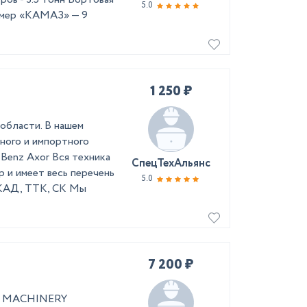
5.0
омер «КАМАЗ» — 9
1 250 ₽
области. В нашем
ного и импортного
Benz Axor Вся техника
СпецТехАльянс
 и имеет весь перечень
5.0
МКАД, ТТК, СК Мы
7 200 ₽
AR MACHINERY