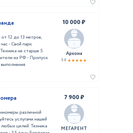
10 000 ₽
ланда
от 12 до 13 метров,
 час - Свой парк
Техника не старше 5
Аркона
дители из РФ - Пропуск
5.0
 выполнения
7 900 ₽
номера
инномеры различной
уйтесь услугами нашей
 любых целей. Техника
МЕГАРЕНТ
ров - 3.5 тонн Бортовая