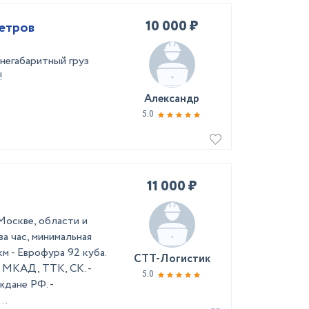
10 000 ₽
метров
 негабаритный груз
!
Александр
5.0
11 000 ₽
Москве, области и
за час, минимальная
м - Еврофура 92 куба.
СТТ-Логистик
к МКАД, ТТК, СК. -
5.0
ждане РФ. -
..