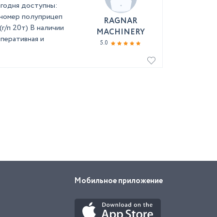
егодня доступны:
нномер полуприцеп
RAGNAR
(г/п 20т) В наличии
MACHINERY
перативная и
5.0
Мобильное приложение