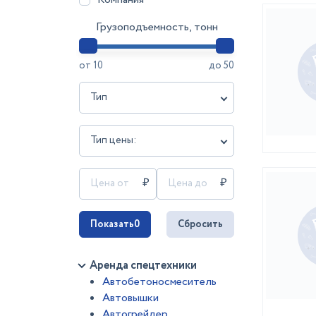
Грузоподъемность, тонн
от
10
до
50
Тип
Тип цены:
Показать
0
Сбросить
Аренда спецтехники
Автобетоносмеситель
Автовышки
Автогрейдер