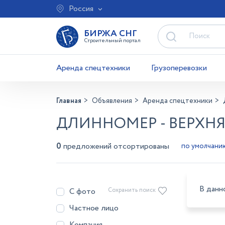
Россия
БИРЖА СНГ
Строительный портал
Аренда спецтехники
Грузоперевозки
Главная
Объявления
Аренда спецтехники
ДЛИННОМЕР - ВЕРХН
0
предложений отсортированы
В данн
С фото
Сохранить поиск
Частное лицо
Компания