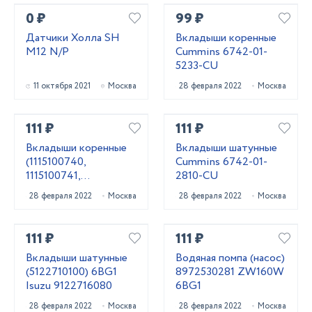
0 ₽
99 ₽
Датчики Холла SH
Вкладыши коренные
M12 N/P
Cummins 6742-01-
5233-CU
11 октября 2021
Москва
28 февраля 2022
Москва
111 ₽
111 ₽
Вкладыши коренные
Вкладыши шатунные
(1115100740,
Cummins 6742-01-
1115100741,
2810-CU
1115100742) 6BG1
28 февраля 2022
Москва
28 февраля 2022
Москва
Isuzu 1115100743
111 ₽
111 ₽
Вкладыши шатунные
Водяная помпа (насос)
(5122710100) 6BG1
8972530281 ZW160W
Isuzu 9122716080
6BG1
28 февраля 2022
Москва
28 февраля 2022
Москва