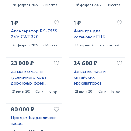
3285323, 4376357,
28 февраля 2022
Москва
26 февраля 2022
Москва
4955529, 3802442,
3973115)
1 ₽
1 ₽
Акселератор RS-755S
Фильтра для
24V CAT 320
установок ГНБ
26 февраля 2022
Москва
14 апреля 2022
Ростов-на-Дону
23 000 ₽
24 600 ₽
Запасные части
Запасные части
гусеничного хода
китайских
дорожных фрез
экскаваторов
Caterpillar PM620
21 июня 2025
Санкт-Петербург
21 июня 2025
Санкт-Петербург
80 000 ₽
Продам:Гидравлический
насос