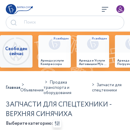
БИРЖА СНГ
Свободен
сейчас
Аренда услуги
Аренда и Услуги
Аренда
Компрессора
Автовышки М/о г.
Погрузч
Домодедово
26,28,32 место
Продажа
Запчасти для
Главная
транспорта и
Объявления
спецтехники
оборудования
ЗАПЧАСТИ ДЛЯ СПЕЦТЕХНИКИ -
ВЕРХНЯЯ СИНЯЧИХА
Выберите категорию: