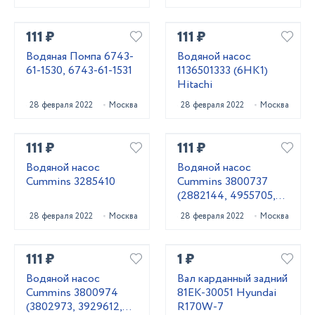
111 ₽
111 ₽
Водяная Помпа 6743-
Водяной насос
61-1530, 6743-61-1531
1136501333 (6HK1)
Hitachi
28 февраля 2022
Москва
28 февраля 2022
Москва
111 ₽
111 ₽
Водяной насос
Водяной насос
Cummins 3285410
Cummins 3800737
(2882144, 4955705,
3803403, 3803260)
28 февраля 2022
Москва
28 февраля 2022
Москва
111 ₽
1 ₽
Водяной насос
Вал карданный задний
Cummins 3800974
81EK-30051 Hyundai
(3802973, 3929612,
R170W-7