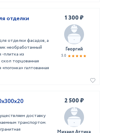
1 300 ₽
ля отделки
ля отделки фасадов, а
аник необработанный
Георгий
 -плитка из
5.0
» скол торцованная
 «погонка» галтованная
2 500 ₽
0х300х20
осуществляем доставку
 наемным транспортом.
гранитная
Михаил Аттика