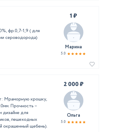
1 ₽
, фр.0,7-1,9 ( для
ции сероводорода)
Марина
5.0
2 000 ₽
т: Мраморную крошку,
-20мм. Прочность –
м дизайне для
Ольга
иков, пешеходных
5.0
й окрашенный щебень).