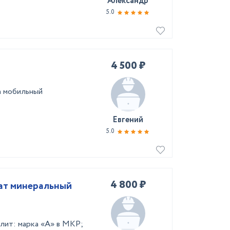
Александр
5.0
4 500 ₽
на мобильный
Евгений
5.0
4 800 ₽
рат минеральный
алит: марка «А» в МКР;