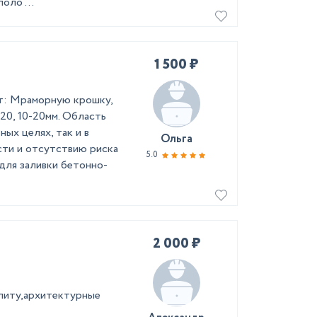
оло ...
1 500 ₽
т: Мраморную крошку,
-20, 10-20мм. Область
ых целях, так и в
Ольга
сти и отсутствию риска
5.0
для заливки бетонно-
2 000 ₽
литу,архитектурные