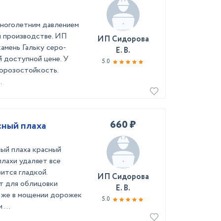
многолетним давлением
м производстве. ИП
ИП Сидорова
амень Гальку серо-
Е. В.
й доступной цене. У
5.0
морозостойкость.
.
660 ₽
сный плаха
ный плаха красный
плахи удаляет все
ится гладкой.
ИП Сидорова
ют для облицовки
Е. В.
к же в мощении дорожек
5.0
...