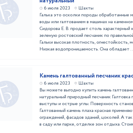
натуральный
6 июля 2023
Шахты
Галька это осколки породы обработанные 
воды или галтованием в машинах на каменно
Сидорова Е. В. продает столь характерный к
зеленую ростовский песчаник по правильно
Гальки высокая плотность, огнестойкость, 
Низкая водопроницаемость. Она обладает ..
Камень галтованный песчаник кра
6 июля 2023
Шахты
Вы можете выгодно купить камень галтован
натуральный природный песчаник Галтовка 
выступы и острые углы. Поверхность станов
Галтованный камень плаха красная применя
ограждений, фасадов зданий, цоколей. А та
в саду или парке, отделке зон отдыха. Стоим 