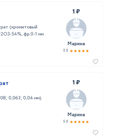
1 ₽
трат (хромитовый
r2O3-54%, фр.0-1 мм.
Марина
5.0
1 ₽
рат
8; 0,063; 0,04 мм).
Марина
5.0