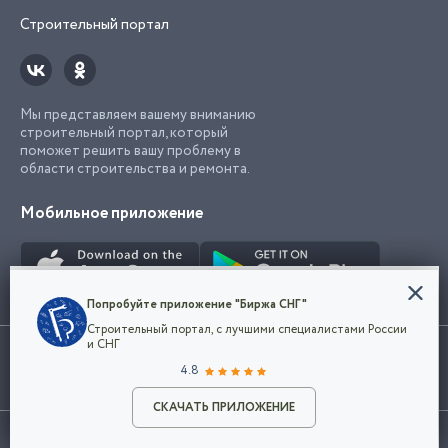
Строительный портал
Мы представляем вашему вниманию
строительный портал, который
поможет решить вашу проблему в
области строительства и ремонта.
Мобильное приложение
Конфиденциальность
Попробуйте приложение "Биржа СНГ"
Мы используем файлы cookie, чтобы сделать
Строительный портал, с лучшими специалистами России
наш сайт удобным для каждого
Использование сайта, в том числе подача объявлений, означает
и СНГ
пользователя. Оставаясь на сайте,
ОК
согласие с
пользовательским соглашением
. Все логотипы и торговые
4.8
вы соглашаетесь
марки представленные на сайте являются собственностью их
с
Политикой конфиденциальности компании
владельца.
Разместить объявление
и принимаете условия использования cookie.
СКАЧАТЬ ПРИЛОЖЕНИЕ
©2026
Биржа СНГ