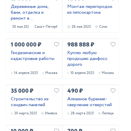
Деревянные дома,
Монтаж перегородок
бани, отделка и
из гипсокартона
ремонт в
Приозерском и
30 мая 2025
Санкт-Петербург
28 мая 2025
Сочи
Выборгском районах
1 000 000 ₽
988 888 ₽
Геодезические и
Куплю любую
кадастровые работы
продкцию данфосс
дорого
14 апреля 2025
Москва
10 апреля 2025
Москва
35 000 ₽
490 ₽
Строительство из
Алмазное бурение-
сэндвич панелей
сверление отверстий
30 марта 2025
Ижевск
28 марта 2025
Липецк