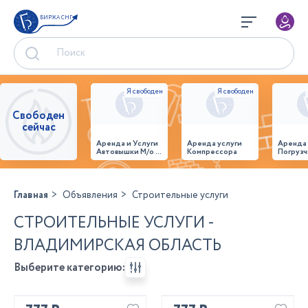
БИРЖА СНГ
Свободен
сейчас
Аренда и Услуги
Аренда услуги
Аренда
Автовышки М/о г.
Компрессора
Погрузч
Домодедово
26,28,32 место
Главная
Объявления
Строительные услуги
СТРОИТЕЛЬНЫЕ УСЛУГИ -
ВЛАДИМИРСКАЯ ОБЛАСТЬ
Выберите категорию: