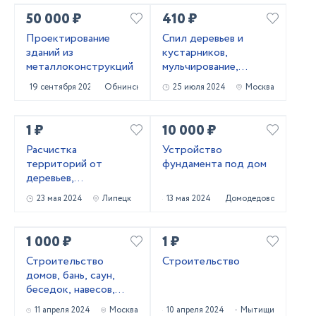
50 000 ₽
410 ₽
Проектирование
Cпил деревьев и
зданий из
кустaрников,
металлоконструкций
мульчированиe,
выкоpчевка пнeй
19 сентября 2024
Обнинск
25 июля 2024
Москва
1 ₽
10 000 ₽
Расчистка
Устройство
территорий от
фундамента под дом
деревьев,
кустарников и корней
23 мая 2024
Липецк
13 мая 2024
Домодедово
1 000 ₽
1 ₽
Строительство
Строительство
домов, бань, саун,
беседок, навесов,
террас, фундаментов
11 апреля 2024
Москва
10 апреля 2024
Мытищи