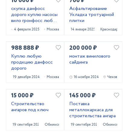
10 000 ₽
700 ₽
скупка данфосс
Асфальтирование
дорого куплю насосы
Укладка тротуарной
вило гронфосс любое
плитки
модель срочно
4 февраля 2025
Москва
14 января 2025
Краснодар
988 888 ₽
200 000 ₽
Куплю любую
монтаж винилового
продкцию данфосс
сайдинга
дорого
19 декабря 2024
Москва
16 ноября 2024
Чехов
15 000 ₽
145 000 ₽
Строительство
Поставка
ангаров под ключ
металлокаркаса для
строительства ангара
19 сентября 2024
Обнинск
19 сентября 2024
Обнинск