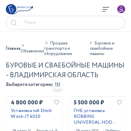
БИРЖА СНГ
Продажа
Буровые и
Главная
транспорта и
сваебойные
Объявления
оборудования
машины
БУРОВЫЕ И СВАЕБОЙНЫЕ МАШИНЫ
- ВЛАДИМИРСКАЯ ОБЛАСТЬ
Выберите категорию:
4 800 000 ₽
5 500 000 ₽
Установка гнб Ditch
ГНБ установка
Witch JT4020
ROBBINS
UNIVERSAL HDD
UNI 24x40
28 марта 2023
Ростов-на-Дону
29 марта 2022
Люберцы