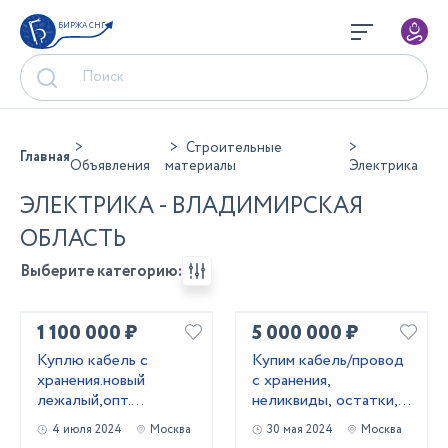
БИРЖА СНГ
Строительные
Главная
Объявления
материалы
Электрика
ЭЛЕКТРИКА - ВЛАДИМИРСКАЯ
ОБЛАСТЬ
Выберите категорию:
1 100 000 ₽
5 000 000 ₽
Kyплю кабель c
Купим кабель/провод
хранения.новый
с хранения,
лежалый,опт.
неликвиды, остатки,
Неликвиды
новый.
4 июля 2024
Москва
30 мая 2024
Москва