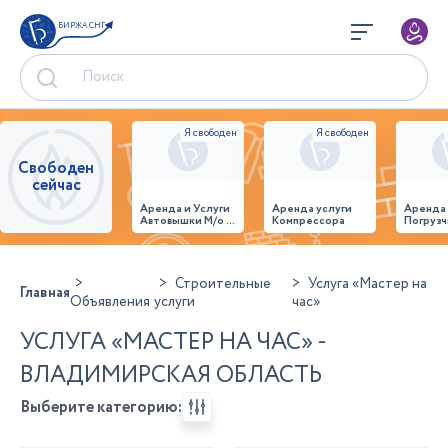
БИРЖА СНГ
Свободен
сейчас
Аренда и Услуги
Аренда услуги
Аренда
Автовышки М/о г.
Компрессора
Погрузч
Домодедово
26,28,32 место
Строительные
Услуга «Мастер на
Главная
Объявления
услуги
час»
УСЛУГА «МАСТЕР НА ЧАС» -
ВЛАДИМИРСКАЯ ОБЛАСТЬ
Выберите категорию: