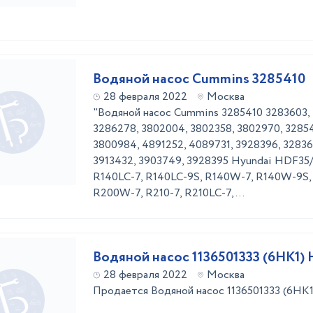
Водяной насос Cummins 3285410
28 февраля 2022
Москва
"Водяной насос Cummins 3285410 3283603, 
3286278, 3802004, 3802358, 3802970, 32854
3800984, 4891252, 4089731, 3928396, 328360
3913432, 3903749, 3928395 Hyundai HDF35/
R140LC-7, R140LC-9S, R140W-7, R140W-9S, 
R200W-7, R210-7, R210LC-7, ...
Водяной насос 1136501333 (6HK1) H
28 февраля 2022
Москва
Продается Водяной насос 1136501333 (6HK1)