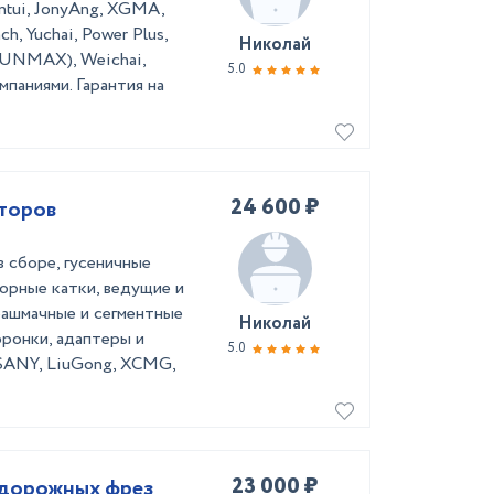
ntui, JonyAng, XGMA,
h, Yuchai, Power Plus,
Николай
RUNMAX), Weichai,
5.0
паниями. Гарантия на
24 600 ₽
аторов
в сборе, гусеничные
орные катки, ведущие и
башмачные и сегментные
Николай
оронки, адаптеры и
5.0
 SANY, LiuGong, XCMG,
23 000 ₽
 дорожных фрез