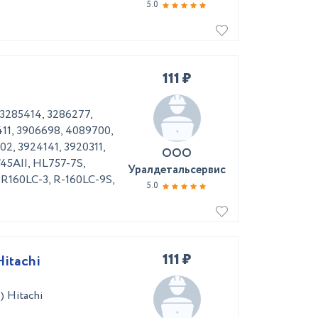
5.0
111 ₽
3285414, 3286277,
11, 3906698, 4089700,
2, 3924141, 3920311,
ООО
45AII, HL757-7S,
Уралдетальсервис
R160LC-3, R-160LC-9S,
5.0
111 ₽
itachi
 Hitachi