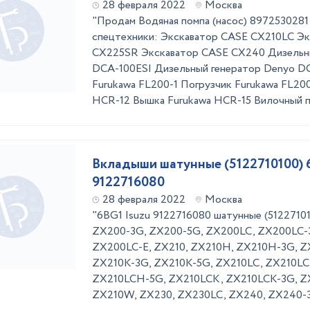
28 февраля 2022
Москва
"Продам Водяная помпа (насос) 89725302
спецтехники: Экскаватор CASE CX210LC Э
CX225SR Экскаватор CASE CX240 Дизельн
DCA-100ESI Дизельный генератор Denyo D
Furukawa FL200-1 Погрузчик Furukawa FL20
HCR-12 Вышка Furukawa HCR-15 Вилочный по
Вкладыши шатунные (5122710100) 
9122716080
28 февраля 2022
Москва
"6BG1 Isuzu 9122716080 шатунные (512271010
ZX200-3G, ZX200-5G, ZX200LC, ZX200LC-
ZX200LC-E, ZX210, ZX210H, ZX210H-3G, Z
ZX210K-3G, ZX210K-5G, ZX210LC, ZX210L
ZX210LCH-5G, ZX210LCK, ZX210LCK-3G, Z
ZX210W, ZX230, ZX230LC, ZX240, ZX240-3G