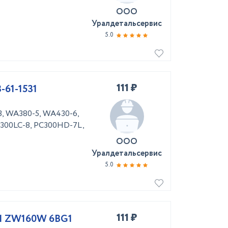
ООО
Уралдетальсервис
5.0
111 ₽
-61-1531
3, WA380-5, WA430-6,
300LC-8, PC300HD-7L,
ООО
Уралдетальсервис
5.0
111 ₽
81 ZW160W 6BG1