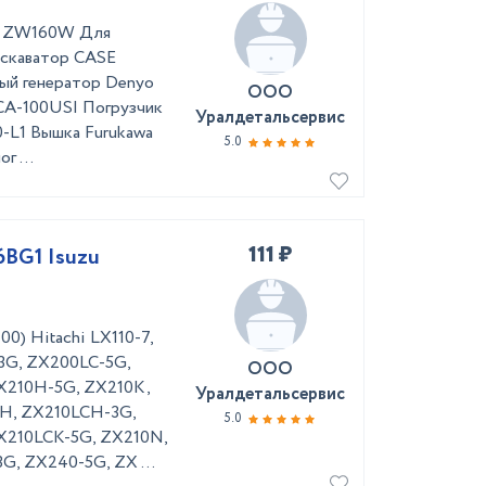
81 ZW160W Для
кскаватор CASE
ый генератор Denyo
ООО
CA-100USI Погрузчик
Уралдетальсервис
0-L1 Вышка Furukawa
5.0
г ...
111 ₽
6BG1 Isuzu
0) Hitachi LX110-7,
3G, ZX200LC-5G,
ООО
X210H-5G, ZX210K,
Уралдетальсервис
CH, ZX210LCH-3G,
5.0
X210LCK-5G, ZX210N,
, ZX240-5G, ZX ...