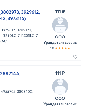
111 ₽
3802973, 3929612,
42, 3973115)
3929612, 3285323,
i R290LC-7, R305LC-7,
ООО
-9A"
Уралдетальсервис
5.0
111 ₽
(2882144,
 4955705, 3803403,
ООО
Уралдетальсервис