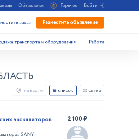
аказы
Объявления
Горячее
Войти
Разместить объявление
зместить заказ
одажа транспорта и оборудования
Работа
БЛАСТЬ
на карте
список
сетка
2 100 ₽
ских экскаваторов
каваторов SANY,