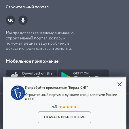
Строительный портал
Мы представляем вашему вниманию
строительный портал, который
поможет решить вашу проблему в
области строительства и ремонта.
Мобильное приложение
Конфиденциальность
Попробуйте приложение "Биржа СНГ"
Мы используем файлы cookie, чтобы сделать
Строительный портал, с лучшими специалистами России
наш сайт удобным для каждого
Использование сайта, в том числе подача объявлений, означает
и СНГ
пользователя. Оставаясь на сайте,
ОК
согласие с
пользовательским соглашением
. Все логотипы и торговые
4.8
вы соглашаетесь
марки представленные на сайте являются собственностью их
с
Политикой конфиденциальности компании
владельца.
Разместить объявление
и принимаете условия использования cookie.
СКАЧАТЬ ПРИЛОЖЕНИЕ
©2026
Биржа СНГ