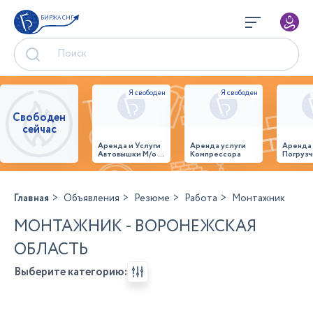
БИРЖА СНГ
Свободен
сейчас
Аренда и Услуги
Аренда услуги
Аренда
Автовышки М/о г.
Компрессора
Погрузч
Домодедово
26,28,32 место
Главная
Объявления
Резюме
Работа
Монтажник
МОНТАЖНИК - ВОРОНЕЖСКАЯ
ОБЛАСТЬ
Выберите категорию: