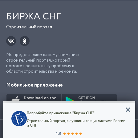
БИРЖА СНГ
Строительный портал
Мы представляем вашему вниманию
строительный портал, который
поможет решить вашу проблему в
области строительства и ремонта.
Мобильное приложение
Конфиденциальность
Попробуйте приложение "Биржа СНГ"
Мы используем файлы cookie, чтобы сделать
Строительный портал, с лучшими специалистами России
наш сайт удобным для каждого
Использование сайта, в том числе подача объявлений, означает
и СНГ
пользователя. Оставаясь на сайте,
ОК
согласие с
пользовательским соглашением
. Все логотипы и торговые
4.8
вы соглашаетесь
марки представленные на сайте являются собственностью их