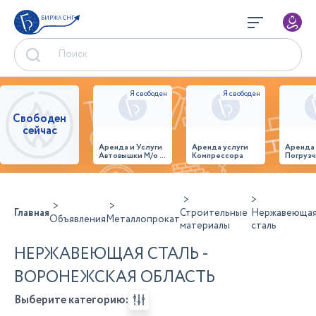
БИРЖА СНГ
Свободен
сейчас
Аренда и Услуги
Аренда услуги
Аренда
Автовышки М/о г.
Компрессора
Погрузч
Домодедово
26,28,32 место
Главная
Строительные
Нержавеюща
Объявления
Металлопрокат
материалы
сталь
НЕРЖАВЕЮЩАЯ СТАЛЬ -
ВОРОНЕЖСКАЯ ОБЛАСТЬ
Выберите категорию: