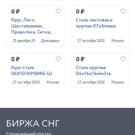
0 ₽
0 ₽
Круг, Лист,
Сталь листовая и
Шестигранник,
круглая 07х3гнмюа
Проволока, Сетка,
Квадрат 20Х13,
23 декабря 2020
Домодедово
27 октября 2020
Москва
40Х13, 20Х23Н18,
10X17Н13М2Т,
14Х17Н2, 12
0 ₽
0 ₽
Круг сталь
Сталь круглая
06Х15Н6МВФБ-Ш
04х14к13н4м3тв
27 октября 2020
Москва
27 октября 2020
Москва
БИРЖА СНГ
Строительный портал