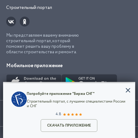
Строительный портал
Мы представляем вашему вниманию
строительный портал, который
поможет решить вашу проблему в
области строительства и ремонта.
Мобильное приложение
Конфиденциальность
Попробуйте приложение "Биржа СНГ"
Мы используем файлы cookie, чтобы сделать
Строительный портал, с лучшими специалистами России
наш сайт удобным для каждого
Использование сайта, в том числе подача объявлений, означает
и СНГ
пользователя. Оставаясь на сайте,
ОК
согласие с
пользовательским соглашением
. Все логотипы и торговые
4.8
вы соглашаетесь
марки представленные на сайте являются собственностью их
с
Политикой конфиденциальности компании
владельца.
Разместить объявление
и принимаете условия использования cookie.
СКАЧАТЬ ПРИЛОЖЕНИЕ
©2026
Биржа СНГ