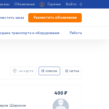
аказы
Объявления
Горячее
Войти
Разместить объявление
зместить заказ
одажа транспорта и оборудования
Работа
на карте
список
сетка
400 ₽
ьеров. Широкое