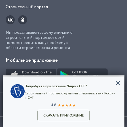
Строительный портал
Мы представляем вашему вниманию
строительный портал, который
поможет решить вашу проблему в
области строительства и ремонта.
Мобильное приложение
Конфиденциальность
Попробуйте приложение "Биржа СНГ"
Мы используем файлы cookie, чтобы сделать
Строительный портал, с лучшими специалистами России
наш сайт удобным для каждого
Использование сайта, в том числе подача объявлений, означает
и СНГ
пользователя. Оставаясь на сайте,
ОК
согласие с
пользовательским соглашением
. Все логотипы и торговые
4.8
вы соглашаетесь
марки представленные на сайте являются собственностью их
с
Политикой конфиденциальности компании
владельца.
Разместить объявление
и принимаете условия использования cookie.
СКАЧАТЬ ПРИЛОЖЕНИЕ
©2026
Биржа СНГ