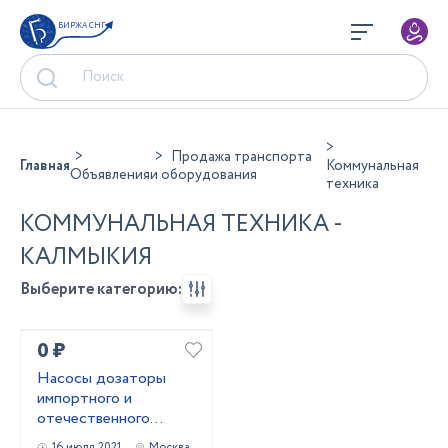
БИРЖА СНГ
Продажа транспорта
Главная
Коммунальная
Объявления
и оборудования
техника
КОММУНАЛЬНАЯ ТЕХНИКА -
КАЛМЫКИЯ
Выберите категорию:
0 ₽
Насосы дозаторы
импортного и
отечественного
производства
16 июля 2021
Москва